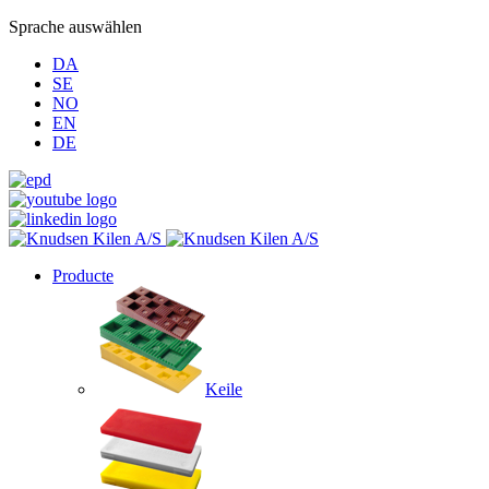
Sprache auswählen
DA
SE
NO
EN
DE
Producte
Keile