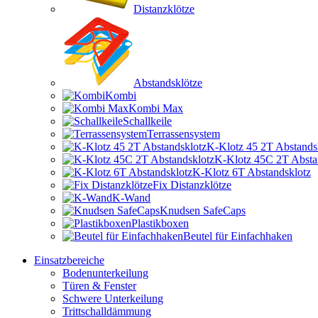
Distanzklötze
Abstandsklötze
Kombi
Kombi Max
Schallkeile
Terrassensystem
K-Klotz 45 2T Abstands
K-Klotz 45C 2T Absta
K-Klotz 6T Abstandsklotz
Fix Distanzklötze
K-Wand
Knudsen SafeCaps
Plastikboxen
Beutel für Einfachhaken
Einsatzbereiche
Bodenunterkeilung
Türen & Fenster
Schwere Unterkeilung
Trittschalldämmung