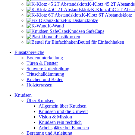
K-Klotz 45 2T Abstands
K-Klotz 45C 2T Absta
K-Klotz 6T Abstandsklotz
Fix Distanzklötze
K-Wand
Knudsen SafeCaps
Plastikboxen
Beutel für Einfachhaken
Einsatzbereiche
Bodenunterkeilung
Türen & Fenster
Schwere Unterkeilung
Trittschalldämmung
Küchen und Bäder
Holzterrassen
Knudsen
Über Knudsen
Allgemein über Knudsen
Knudsen und die Umwelt
Vision & Mission
Knudsen rein rechtlich
Arbeitsplätze bei Knudsen
Beratung und Anleitung