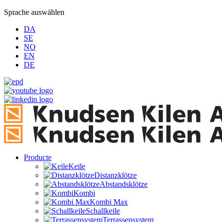
Sprache auswählen
DA
SE
NO
EN
DE
Producte
Keile
Distanzklötze
Abstandsklötze
Kombi
Kombi Max
Schallkeile
Terrassensystem