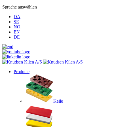
Sprache auswählen
DA
SE
NO
EN
DE
Producte
Keile