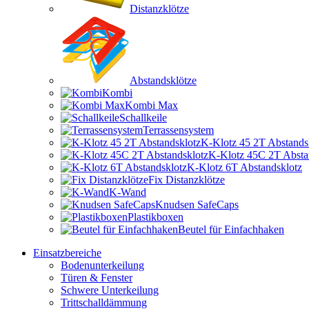
Distanzklötze
Abstandsklötze
Kombi
Kombi Max
Schallkeile
Terrassensystem
K-Klotz 45 2T Abstands
K-Klotz 45C 2T Absta
K-Klotz 6T Abstandsklotz
Fix Distanzklötze
K-Wand
Knudsen SafeCaps
Plastikboxen
Beutel für Einfachhaken
Einsatzbereiche
Bodenunterkeilung
Türen & Fenster
Schwere Unterkeilung
Trittschalldämmung