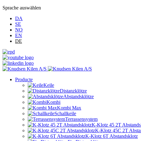
Sprache auswählen
DA
SE
NO
EN
DE
Producte
Keile
Distanzklötze
Abstandsklötze
Kombi
Kombi Max
Schallkeile
Terrassensystem
K-Klotz 45 2T Abstands
K-Klotz 45C 2T Absta
K-Klotz 6T Abstandsklotz