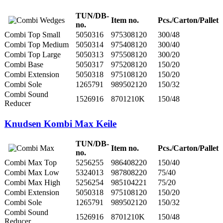
TUN/DB-
Item no.
Pcs./Carton/Pallet
no.
Combi Top Small
5050316
975308120
300/48
Combi Top Medium
5050314
975408120
300/40
Combi Top Large
5050313
975508120
300/20
Combi Base
5050317
975208120
150/20
Combi Extension
5050318
975108120
150/20
Combi Sole
1265791
989502120
150/32
Combi Sound
1526916
8701210K
150/48
Reducer
Knudsen Kombi Max Keile
TUN/DB-
Item no.
Pcs./Carton/Pallet
no.
Combi Max Top
5256255
986408220
150/40
Combi Max Low
5324013
987808220
75/40
Combi Max High
5256254
985104221
75/20
Combi Extension
5050318
975108120
150/20
Combi Sole
1265791
989502120
150/32
Combi Sound
1526916
8701210K
150/48
Reducer