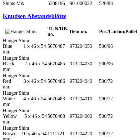
Shims Mix
5308196
901000022
520/88
Knudsen Abstandsklötze
TUN/DB-
Item no.
Pcs./Carton/Pallet
no.
Hanger Shim
Blue 1 x 46 x 54
5670487
973204050
500/96
mm
Hanger Shim
Black 2 x 46 x 54
5670485
973204030
500/96
mm
Hanger Shim
Red 3 x 46 x 54
5670486
973204040
500/72
mm
Hanger Shim
White 4 x 46 x 54
5670483
973204010
500/72
mm
Hanger Shim
Yellow 5 x 46 x 54
5670488
973204060
500/72
mm
Hanger Shim
Brown 10 x 46 x 54
1711721
973204220
500/72
mm