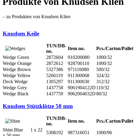
Produkte von Knudsen Kilen
– zu Produkten von Knudsen Kilen
Knudsen Keile
TUN/DB-
Item no.
Pcs./Carton/Pallet
no.
Wedge Green
2872604
910200080
1000/32
Wedge Orange
2872612
928700110
1000/32
Wedge Brown
5327386
971116080
500/32
Wedge Yellow
5266119
911300068
324/32
Deck Wedge
1305297
911300030
312/32
Wedge Grey
1437758
9061904122D
110/32
Wedge Black
1437759
9062004032D
80/32
Knudsen Stützklötze 50 mm
TUN/DB-
Item no.
Pcs./Carton/Pallet
no.
Shim Blue 1 x 22
5308192
987316051
1000/96
x 50 mm