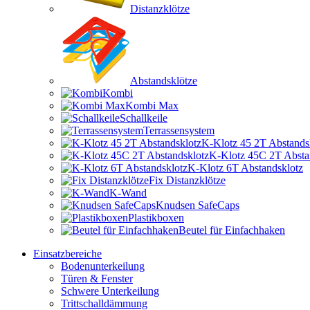
Distanzklötze
Abstandsklötze
Kombi
Kombi Max
Schallkeile
Terrassensystem
K-Klotz 45 2T Abstands
K-Klotz 45C 2T Absta
K-Klotz 6T Abstandsklotz
Fix Distanzklötze
K-Wand
Knudsen SafeCaps
Plastikboxen
Beutel für Einfachhaken
Einsatzbereiche
Bodenunterkeilung
Türen & Fenster
Schwere Unterkeilung
Trittschalldämmung