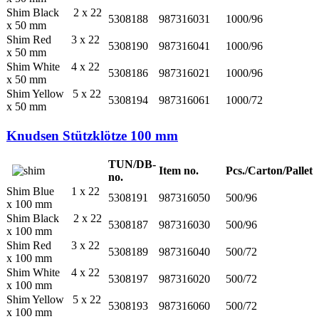
Shim Black 2 x 22
5308188
987316031
1000/96
x 50 mm
Shim Red 3 x 22
5308190
987316041
1000/96
x 50 mm
Shim White 4 x 22
5308186
987316021
1000/96
x 50 mm
Shim Yellow 5 x 22
5308194
987316061
1000/72
x 50 mm
Knudsen Stützklötze 100 mm
TUN/DB-
Item no.
Pcs./Carton/Pallet
no.
Shim Blue 1 x 22
5308191
987316050
500/96
x 100 mm
Shim Black 2 x 22
5308187
987316030
500/96
x 100 mm
Shim Red 3 x 22
5308189
987316040
500/72
x 100 mm
Shim White 4 x 22
5308197
987316020
500/72
x 100 mm
Shim Yellow 5 x 22
5308193
987316060
500/72
x 100 mm