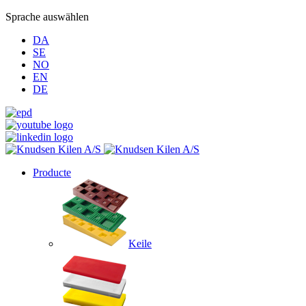
Sprache auswählen
DA
SE
NO
EN
DE
Producte
Keile