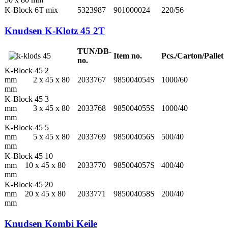
K-Block 6T mix
5323987
901000024
220/56
Knudsen K-Klotz 45 2T
TUN/DB-
Item no.
Pcs./Carton/Pallet
no.
K-Block 45 2
mm 2 x 45 x 80
2033767
985004054S
1000/60
mm
K-Block 45 3
mm 3 x 45 x 80
2033768
985004055S
1000/40
mm
K-Block 45 5
mm 5 x 45 x 80
2033769
985004056S
500/40
mm
K-Block 45 10
mm 10 x 45 x 80
2033770
985004057S
400/40
mm
K-Block 45 20
mm 20 x 45 x 80
2033771
985004058S
200/40
mm
Knudsen Kombi Keile