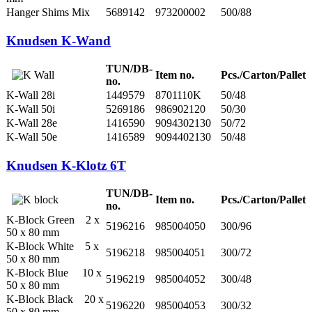
Hanger Shims Mix
5689142
973200002
500/88
Knudsen K-Wand
TUN/DB-
Item no.
Pcs./Carton/Pallet
no.
K-Wall 28i
1449579
8701110K
50/48
K-Wall 50i
5269186
986902120
50/30
K-Wall 28e
1416590
9094302130
50/72
K-Wall 50e
1416589
9094402130
50/48
Knudsen K-Klotz 6T
TUN/DB-
Item no.
Pcs./Carton/Pallet
no.
K-Block Green 2 x
5196216
985004050
300/96
50 x 80 mm
K-Block White 5 x
5196218
985004051
300/72
50 x 80 mm
K-Block Blue 10 x
5196219
985004052
300/48
50 x 80 mm
K-Block Black 20 x
5196220
985004053
300/32
50 x 80 mm