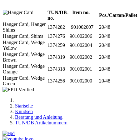
TUN/DB-
Item no.
Pcs./Carton/Pallet
no.
Hanger Card, Hanger
1374282
901002007
20/48
Shims
Hanger Card, Shims
1374276
901002006
20/48
Hanger Card, Wedge
1374259
901002004
20/48
Yellow
Hanger Card, Wedge
1374319
901002002
20/48
Brown
Hanger Card, Wedge
1374318
901002001
20/48
Orange
Hanger Card, Wedge
1374256
901002000
20/48
Green
Startseite
Knudsen
Beratung und Anleitung
TUN/DB Artikelnummern