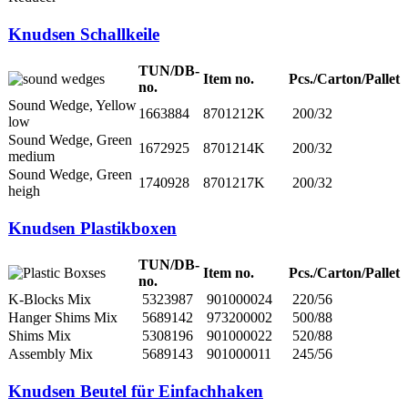
Knudsen Schallkeile
TUN/DB-
Item no.
Pcs./Carton/Pallet
no.
Sound Wedge, Yellow
1663884
8701212K
200/32
low
Sound Wedge, Green
1672925
8701214K
200/32
medium
Sound Wedge, Green
1740928
8701217K
200/32
heigh
Knudsen Plastikboxen
TUN/DB-
Item no.
Pcs./Carton/Pallet
no.
K-Blocks Mix
5323987
901000024
220/56
Hanger Shims Mix
5689142
973200002
500/88
Shims Mix
5308196
901000022
520/88
Assembly Mix
5689143
901000011
245/56
Knudsen Beutel für Einfachhaken