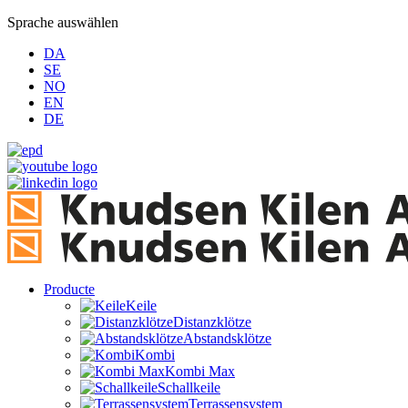
Sprache auswählen
DA
SE
NO
EN
DE
Producte
Keile
Distanzklötze
Abstandsklötze
Kombi
Kombi Max
Schallkeile
Terrassensystem