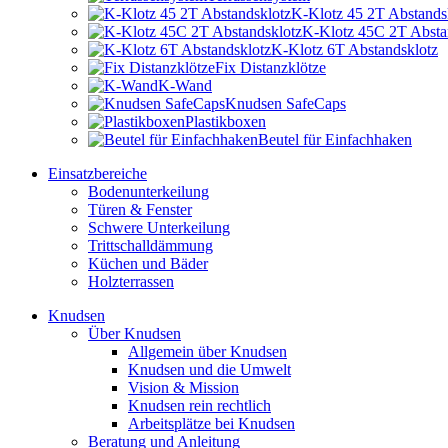
K-Klotz 45 2T Abstands
K-Klotz 45C 2T Absta
K-Klotz 6T Abstandsklotz
Fix Distanzklötze
K-Wand
Knudsen SafeCaps
Plastikboxen
Beutel für Einfachhaken
Einsatzbereiche
Bodenunterkeilung
Türen & Fenster
Schwere Unterkeilung
Trittschalldämmung
Küchen und Bäder
Holzterrassen
Knudsen
Über Knudsen
Allgemein über Knudsen
Knudsen und die Umwelt
Vision & Mission
Knudsen rein rechtlich
Arbeitsplätze bei Knudsen
Beratung und Anleitung