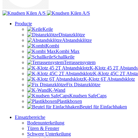
Producte
Keile
Distanzklötze
Abstandsklötze
Kombi
Kombi Max
Schallkeile
Terrassensystem
K-Klotz 45 2T Abstands
K-Klotz 45C 2T Absta
K-Klotz 6T Abstandsklotz
Fix Distanzklötze
K-Wand
Knudsen SafeCaps
Plastikboxen
Beutel für Einfachhaken
Einsatzbereiche
Bodenunterkeilung
Türen & Fenster
Schwere Unterkeilung