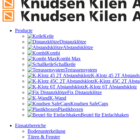
Producte
Keile
Distanzklötze
Abstandsklötze
Kombi
Kombi Max
Schallkeile
Terrassensystem
K-Klotz 45 2T Abstands
K-Klotz 45C 2T Absta
K-Klotz 6T Abstandsklotz
Fix Distanzklötze
K-Wand
Knudsen SafeCaps
Plastikboxen
Beutel für Einfachhaken
Einsatzbereiche
Bodenunterkeilung
Türen & Fenster