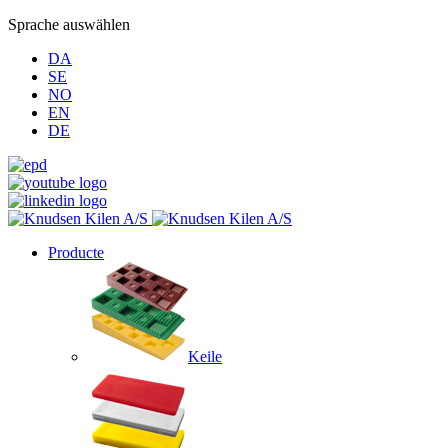
Sprache auswählen
DA
SE
NO
EN
DE
Producte
Keile