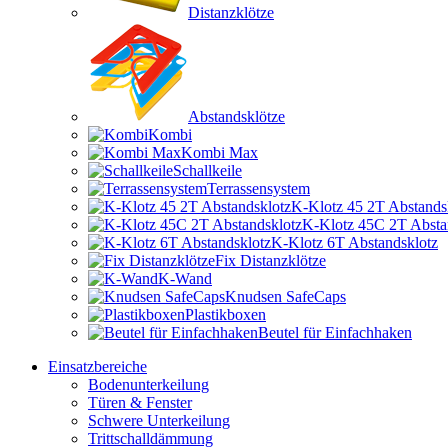
Distanzklötze
Abstandsklötze
Kombi
Kombi Max
Schallkeile
Terrassensystem
K-Klotz 45 2T Abstands
K-Klotz 45C 2T Absta
K-Klotz 6T Abstandsklotz
Fix Distanzklötze
K-Wand
Knudsen SafeCaps
Plastikboxen
Beutel für Einfachhaken
Einsatzbereiche
Bodenunterkeilung
Türen & Fenster
Schwere Unterkeilung
Trittschalldämmung