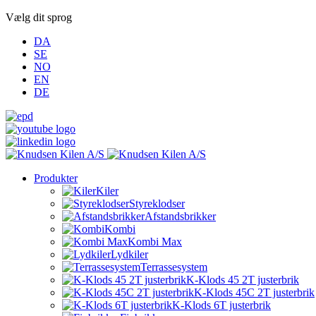
Vælg dit sprog
DA
SE
NO
EN
DE
Produkter
Kiler
Styreklodser
Afstandsbrikker
Kombi
Kombi Max
Lydkiler
Terrassesystem
K-Klods 45 2T justerbrik
K-Klods 45C 2T justerbrik
K-Klods 6T justerbrik