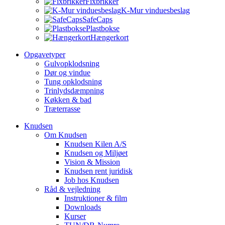
Fixbrikker
K-Mur vinduesbeslag
SafeCaps
Plastbokse
Hængerkort
Opgavetyper
Gulvopklodsning
Dør og vindue
Tung opklodsning
Trinlydsdæmpning
Køkken & bad
Træterrasse
Knudsen
Om Knudsen
Knudsen Kilen A/S
Knudsen og Miljøet
Vision & Mission
Knudsen rent juridisk
Job hos Knudsen
Råd & vejledning
Instruktioner & film
Downloads
Kurser