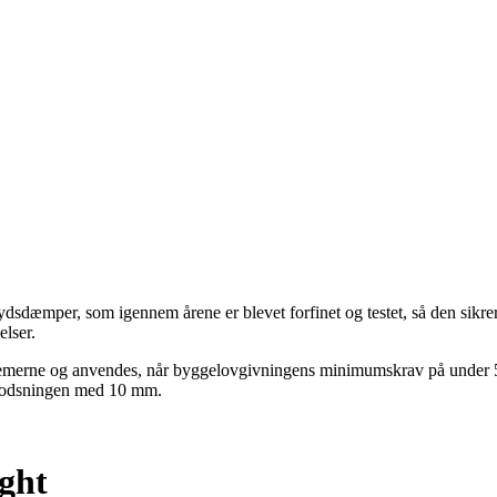
ydsdæmper, som igennem årene er blevet forfinet og testet, så den si
lser.
erne og anvendes, når byggelovgivningens minimumskrav på under 5
klodsningen med 10 mm.
ght