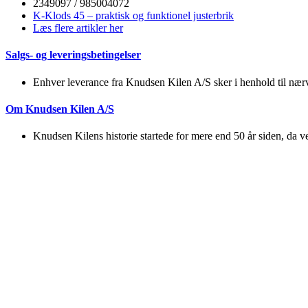
2349097 / 985004072
K-Klods 45 – praktisk og funktionel justerbrik
Læs flere artikler her
Salgs- og leveringsbetingelser
Enhver leverance fra Knudsen Kilen A/S sker i henhold til nærv
Om Knudsen Kilen A/S
Knudsen Kilens historie startede for mere end 50 år siden, da ver