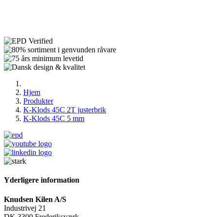
Hjem
Produkter
K-Klods 45C 2T justerbrik
K-Klods 45C 5 mm
Yderligere information
Knudsen Kilen A/S
Industrivej 21
DK 3300 Frederiksværk