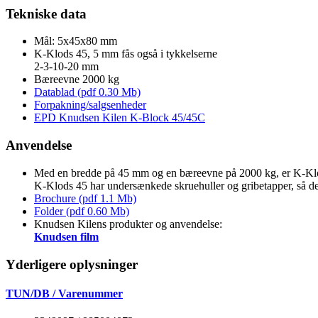
Tekniske data
Mål: 5x45x80 mm
K-Klods 45, 5 mm fås også i tykkelserne
2-3-10-20 mm
Bæreevne 2000 kg
Datablad (pdf 0.30 Mb)
Forpakning/salgsenheder
EPD Knudsen Kilen K-Block 45/45C
Anvendelse
Med en bredde på 45 mm og en bæreevne på 2000 kg, er K-Klods 
K-Klods 45 har undersænkede skruehuller og gribetapper, så 
Brochure (pdf 1.1 Mb)
Folder (pdf 0.60 Mb)
Knudsen Kilens produkter og anvendelse:
Knudsen film
Yderligere oplysninger
TUN/DB / Varenummer