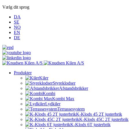
Vælg dit sprog
DA
SE
NO
EN
DE
Produkter
Kiler
Styreklodser
Afstandsbrikker
Kombi
Kombi Max
Lydkiler
Terrassesystem
K-Klods 45 2T justerbrik
K-Klods 45C 2T justerbrik
K-Klods 6T justerbrik