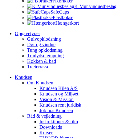
Fixbrikker
K-Mur vinduesbeslag
SafeCaps
Plastbokse
Hængerkort
Opgavetyper
Gulvopklodsning
Dør og vindue
Tung opklodsning
Trinlydsdæmpning
Køkken & bad
Træterrasse
Knudsen
Om Knudsen
Knudsen Kilen A/S
Knudsen og Miljøet
Vision & Mission
Knudsen rent juridisk
Job hos Knudsen
Råd & vejledning
Instruktioner & film
Downloads
Kurser