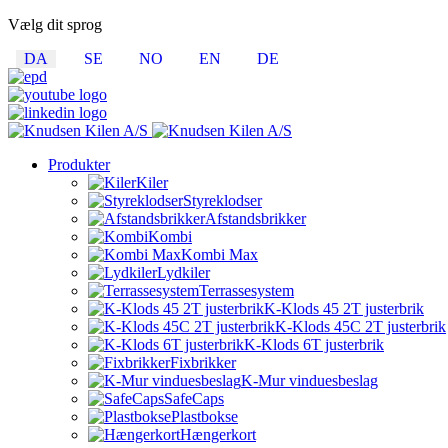
Vælg dit sprog
DA
SE
NO
EN
DE
Produkter
Kiler
Styreklodser
Afstandsbrikker
Kombi
Kombi Max
Lydkiler
Terrassesystem
K-Klods 45 2T justerbrik
K-Klods 45C 2T justerbrik
K-Klods 6T justerbrik
Fixbrikker
K-Mur vinduesbeslag
SafeCaps
Plastbokse
Hængerkort