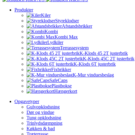
Produkter
Kiler
Styreklodser
Afstandsbrikker
Kombi
Kombi Max
Lydkiler
Terrassesystem
K-Klods 45 2T justerbrik
K-Klods 45C 2T justerbrik
K-Klods 6T justerbrik
Fixbrikker
K-Mur vinduesbeslag
SafeCaps
Plastbokse
Hængerkort
Opgavetyper
Gulvopklodsning
Dør og vindue
Tung opklodsning
Trinlydsdæmpning
Køkken & bad
Træterrasse