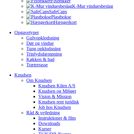
Fixbrikker
K-Mur vinduesbeslag
SafeCaps
Plastbokse
Hængerkort
Opgavetyper
Gulvopklodsning
Dør og vindue
Tung opklodsning
Trinlydsdæmpning
Køkken & bad
Træterrasse
Knudsen
Om Knudsen
Knudsen Kilen A/S
Knudsen og Miljøet
Vision & Mission
Knudsen rent juridisk
Job hos Knudsen
Råd & vejledning
Instruktioner & film
Downloads
Kurser