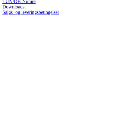
TUN/DB-Numre
Downloads
Salgs- og leveringsbetingelser