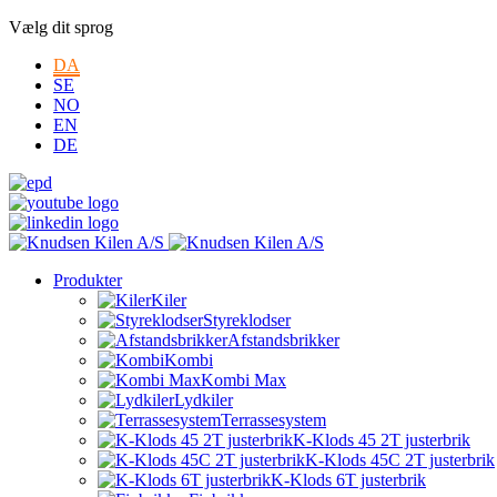
Vælg dit sprog
DA
SE
NO
EN
DE
Produkter
Kiler
Styreklodser
Afstandsbrikker
Kombi
Kombi Max
Lydkiler
Terrassesystem
K-Klods 45 2T justerbrik
K-Klods 45C 2T justerbrik
K-Klods 6T justerbrik