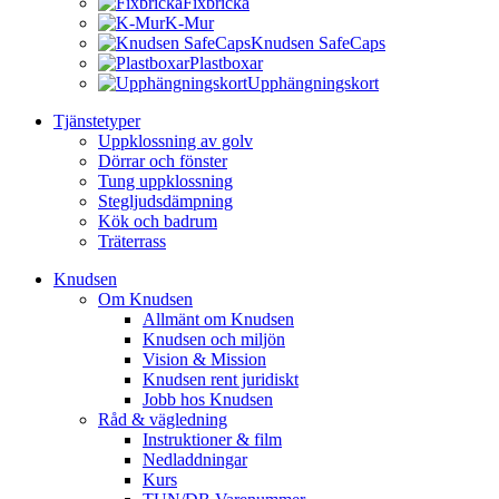
Fixbricka
K-Mur
Knudsen SafeCaps
Plastboxar
Upphängningskort
Tjänstetyper
Uppklossning av golv
Dörrar och fönster
Tung uppklossning
Stegljudsdämpning
Kök och badrum
Träterrass
Knudsen
Om Knudsen
Allmänt om Knudsen
Knudsen och miljön
Vision & Mission
Knudsen rent juridiskt
Jobb hos Knudsen
Råd & vägledning
Instruktioner & film
Nedladdningar
Kurs