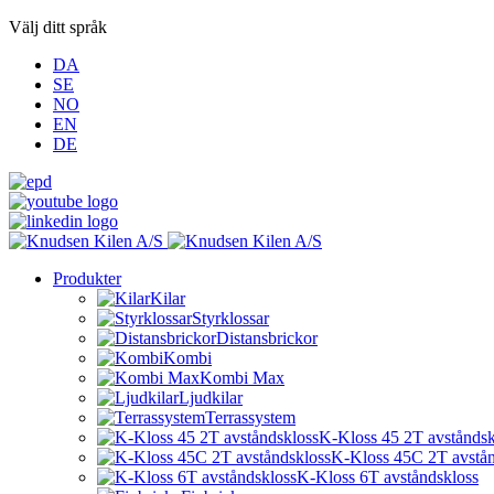
Välj ditt språk
DA
SE
NO
EN
DE
Produkter
Kilar
Styrklossar
Distansbrickor
Kombi
Kombi Max
Ljudkilar
Terrassystem
K-Kloss 45 2T avståndsk
K-Kloss 45C 2T avstån
K-Kloss 6T avståndskloss