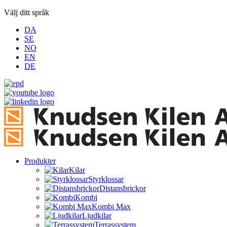
Välj ditt språk
DA
SE
NO
EN
DE
Produkter
Kilar
Styrklossar
Distansbrickor
Kombi
Kombi Max
Ljudkilar
Terrassystem