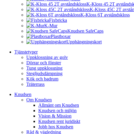
K-Kloss 45 2T avståndsk
K-Kloss 45C 2T avstån
K-Kloss 6T avståndskloss
Fixbricka
K-Mur
Knudsen SafeCaps
Plastboxar
Upphängningskort
Tjänstetyper
Uppklossning av golv
Dörrar och fönster
Tung uppklossning
Stegljudsdämpning
Kök och badrum
Träterrass
Knudsen
Om Knudsen
Allmänt om Knudsen
Knudsen och miljön
Vision & Mission
Knudsen rent juridiskt
Jobb hos Knudsen
Råd & vägledning