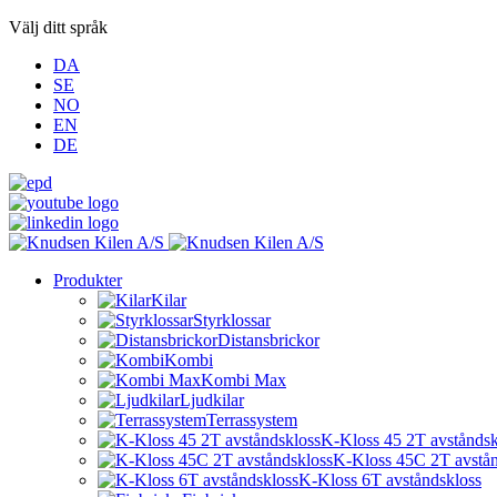
Välj ditt språk
DA
SE
NO
EN
DE
Produkter
Kilar
Styrklossar
Distansbrickor
Kombi
Kombi Max
Ljudkilar
Terrassystem
K-Kloss 45 2T avståndsk
K-Kloss 45C 2T avstån
K-Kloss 6T avståndskloss