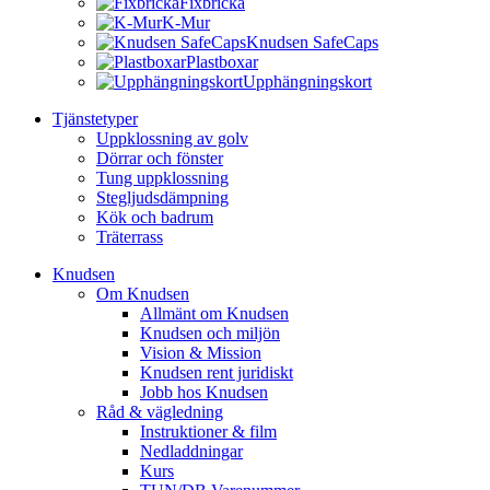
Fixbricka
K-Mur
Knudsen SafeCaps
Plastboxar
Upphängningskort
Tjänstetyper
Uppklossning av golv
Dörrar och fönster
Tung uppklossning
Stegljudsdämpning
Kök och badrum
Träterrass
Knudsen
Om Knudsen
Allmänt om Knudsen
Knudsen och miljön
Vision & Mission
Knudsen rent juridiskt
Jobb hos Knudsen
Råd & vägledning
Instruktioner & film
Nedladdningar
Kurs