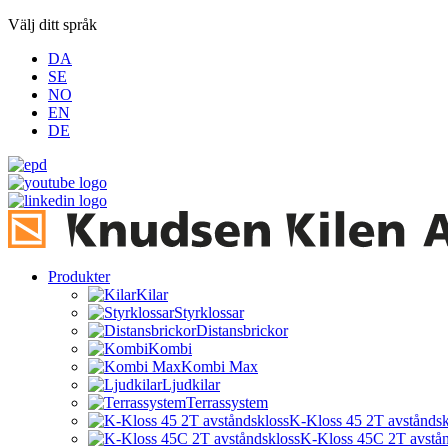
Välj ditt språk
DA
SE
NO
EN
DE
Produkter
Kilar
Styrklossar
Distansbrickor
Kombi
Kombi Max
Ljudkilar
Terrassystem
K-Kloss 45 2T avståndsk
K-Kloss 45C 2T avstån