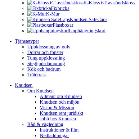
K-Kloss 6T avståndskloss
Fixbricka
K-Mur
Knudsen SafeCaps
Plastboxar
Upphängningskort
Tjänstetyper
Uppklossning av golv
Dörrar och fönster
Tung uppklossning
Stegljudsdämpning
Kök och badrum
Träterrass
Knudsen
Om Knudsen
Allmänt om Knudsen
Knudsen och miljön
Vision & Mission
Knudsen rent juridiskt
Jobb hos Knudsen
Råd & vägledning
Instruktioner & film
Nedladdningar