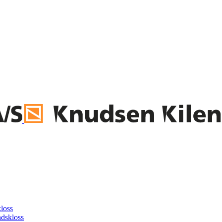
loss
dskloss