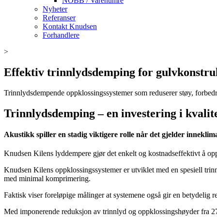
NOBB / Varenumre
Nyheter
Referanser
Kontakt Knudsen
Forhandlere
>
Effektiv trinnlydsdemping for gulvkonstru
Trinnlydsdempende oppklossingssystemer som reduserer støy, forbedre
Trinnlydsdemping – en investering i kvalit
Akustikk spiller en stadig viktigere rolle når det gjelder innekli
Knudsen Kilens lyddempere gjør det enkelt og kostnadseffektivt å opp
Knudsen Kilens oppklossingssystemer er utviklet med en spesiell trinn
med minimal komprimering.
Faktisk viser foreløpige målinger at systemene også gir en betydelig r
Med imponerende reduksjon av trinnlyd og oppklossingshøyder fra 27 t