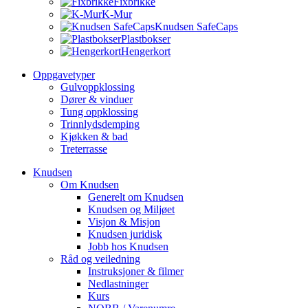
Fixbrikke
K-Mur
Knudsen SafeCaps
Plastbokser
Hengerkort
Oppgavetyper
Gulvoppklossing
Dører & vinduer
Tung oppklossing
Trinnlydsdemping
Kjøkken & bad
Treterrasse
Knudsen
Om Knudsen
Generelt om Knudsen
Knudsen og Miljøet
Visjon & Misjon
Knudsen juridisk
Jobb hos Knudsen
Råd og veiledning
Instruksjoner & filmer
Nedlastninger
Kurs