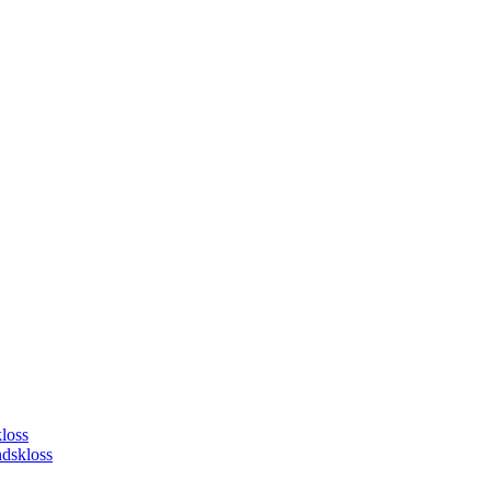
loss
dskloss