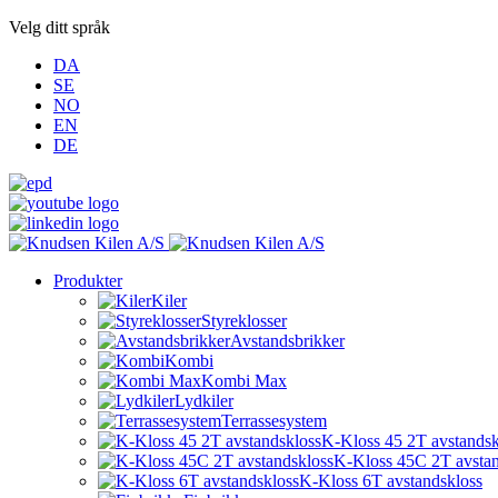
Velg ditt språk
DA
SE
NO
EN
DE
Produkter
Kiler
Styreklosser
Avstandsbrikker
Kombi
Kombi Max
Lydkiler
Terrassesystem
K-Kloss 45 2T avstandsk
K-Kloss 45C 2T avstan
K-Kloss 6T avstandskloss