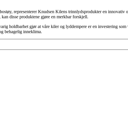
abostøy, representerer Knudsen Kilens trinnlydsprodukter en innovativ og
, kan disse produktene gjøre en merkbar forskjell.
rig holdbarhet gjør at våre kiler og lyddempere er en investering som va
t og behagelig inneklima.