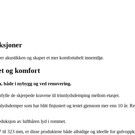
ksjoner
r akustikken og skaper et mer komfortabelt innemiljø.
et og komfort
ma, både i nybygg og ved renovering.
fylle de skjerpede kravene til trinnlydsdemping mellom etasjer.
lydsdemper som har blitt finjustert og testet gjennom mer enn 10 år. Re
eduksjon av luftbåren lyd i rommet.
il 323 mm, er disse produktene både allsidige og ideelle for gulvoppkl