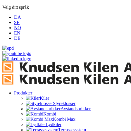
Velg ditt språk
DA
SE
NO
EN
DE
Produkter
Kiler
Styreklosser
Avstandsbrikker
Kombi
Kombi Max
Lydkiler
Terrassesystem