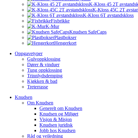
K-Kloss 45 2T avstandsk
K-Kloss 45C 2T avstan
K-Kloss 6T avstandskloss
Fixbrikke
K-Mur
Knudsen SafeCaps
Plastbokser
Hengerkort
Oppgavetyper
Gulvoppklossing
Dører & vinduer
Tung oppklossing
Trinnlydsdemping
Kjøkken & bad
Treterrasse
Knudsen
Om Knudsen
Generelt om Knudsen
Knudsen og Miljøet
Visjon & Misjon
Knudsen juridisk
Jobb hos Knudsen
Råd og veiledning